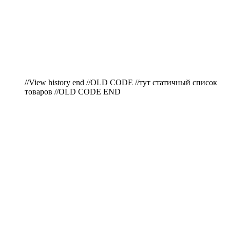
//View history end //OLD CODE //тут статичный список
товаров //OLD CODE END
ПО ВОПРОСАМ
ПРИОБРЕТЕНИЯ
ПРОДУКЦИИ ЗВОНИТЕ: