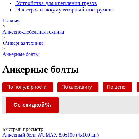
Устройства для крепления грузов
Электро- и аккумуляторный инструмент
Главная
>
Анкерно-дюбельная техника
>
Анкерная техника
>
Анкерные болты
Анкерные болты
По популярности
По алфавиту
По цене
%
Со скидкой
Быстрый просмотр
Анкерный болт WUMAX 8,0х100 (4x100 шт)