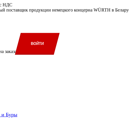
 с НДС
ый поставщик продукции немецкого концерна WÜRTH в Беларус
ВОЙТИ
а заказа
и и Буры