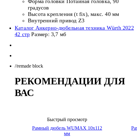
Форма головки Потайная головка, 90
градусов
Высота крепления (t fix), макс. 40 мм
Внутренний привод Z3
Каталог Анкерно-дюбельная техника Würth 2022
42 стр
Размер: 3,7 мб
//remade block
РЕКОМЕНДАЦИИ ДЛЯ
ВАС
Быстрый просмотр
Рамный дюбель WUMAX 10х112
Ра
мм