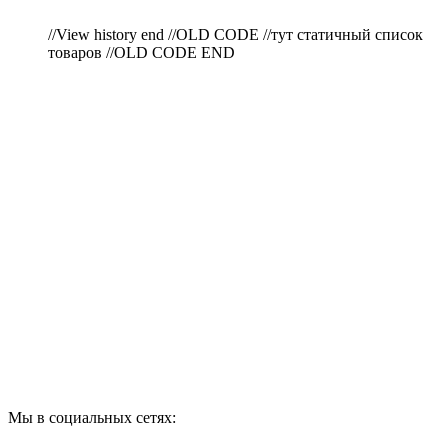
//View history end //OLD CODE //тут статичный список
товаров //OLD CODE END
ПО ВОПРОСАМ
ПРИОБРЕТЕНИЯ
ПРОДУКЦИИ ЗВОНИТЕ:
A1: +375 (29) 180-33-36
Мы в социальных сетях: