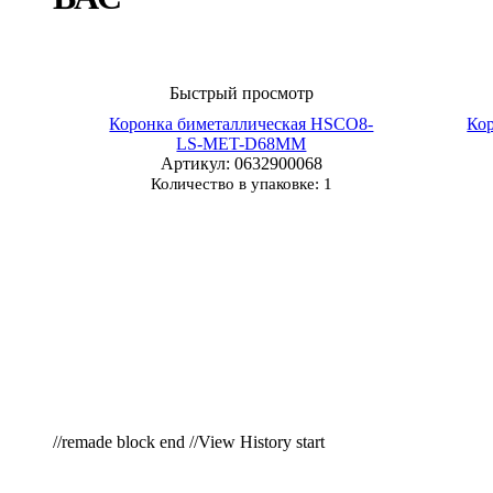
Быстрый просмотр
Коронка биметаллическая HSCO8-
Ко
LS-MET-D68MM
Артикул
: 0632900068
Количество в упаковке: 1
//remade block end //View History start