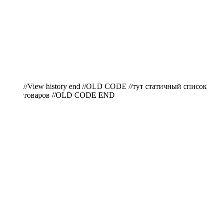
//View history end //OLD CODE //тут статичный список
товаров //OLD CODE END
ПО ВОПРОСАМ
ПРИОБРЕТЕНИЯ
ПРОДУКЦИИ ЗВОНИТЕ: