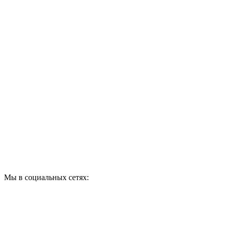
ПО ВОПРОСАМ
ПРИОБРЕТЕНИЯ
ПРОДУКЦИИ ЗВОНИТЕ:
A1: +375 (29) 180-33-36
Мы в социальных сетях: