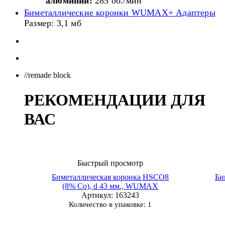
алюминии:
285 об./мин
Биметаллические коронки WUMAX+ Адаптеры
Размер: 3,1 мб
//remade block
РЕКОМЕНДАЦИИ ДЛЯ
ВАС
Быстрый просмотр
Биметаллическая коронка HSCO8
Би
(8% Co), d 43 мм., WUMAX
Артикул
: 163243
Количество в упаковке: 1