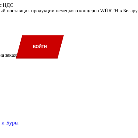
 с НДС
ый поставщик продукции немецкого концерна WÜRTH в Беларус
ВОЙТИ
а заказа
и и Буры