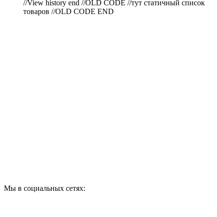
//View history end //OLD CODE //тут статичный список
товаров //OLD CODE END
ПО ВОПРОСАМ
ПРИОБРЕТЕНИЯ
ПРОДУКЦИИ ЗВОНИТЕ:
A1: +375 (29) 180-33-36
Мы в социальных сетях: