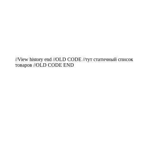
//View history end //OLD CODE //тут статичный список
товаров //OLD CODE END
ПО ВОПРОСАМ
ПРИОБРЕТЕНИЯ
ПРОДУКЦИИ ЗВОНИТЕ: