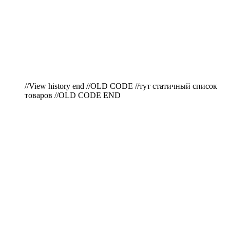
//View history end //OLD CODE //тут статичный список
товаров //OLD CODE END
ПО ВОПРОСАМ
ПРИОБРЕТЕНИЯ
ПРОДУКЦИИ ЗВОНИТЕ: