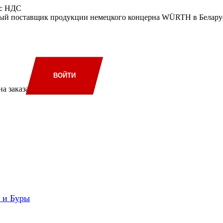
 с НДС
ый поставщик продукции немецкого концерна WÜRTH в Беларус
ВОЙТИ
а заказа
и и Буры