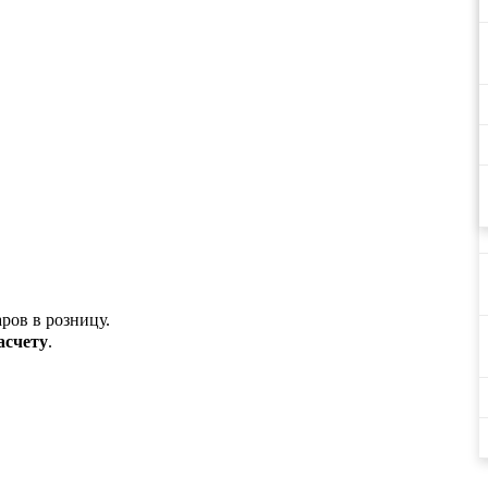
аров в розницу.
асчету
.