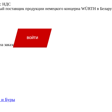
 с НДС
ый поставщик продукции немецкого концерна WÜRTH в Беларус
ВОЙТИ
а заказа
и и Буры