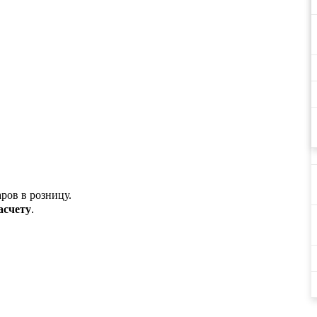
аров в розницу.
асчету
.