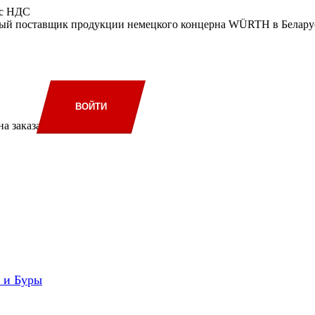
 с НДС
ый поставщик продукции немецкого концерна WÜRTH в Беларус
ВОЙТИ
а заказа
и и Буры