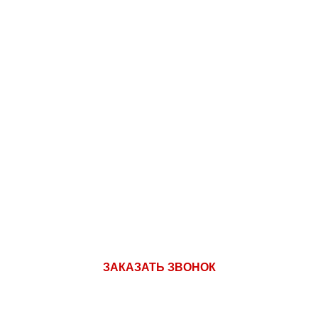
 ПРИОБРЕТЕНИЯ ПРОДУК
A1: +375 (29) 180-33-36
ЗАКАЗАТЬ ЗВОНОК