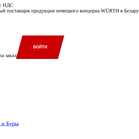
 с НДС
ый поставщик продукции немецкого концерна WÜRTH в Беларус
ВОЙТИ
а заказа
и и Буры