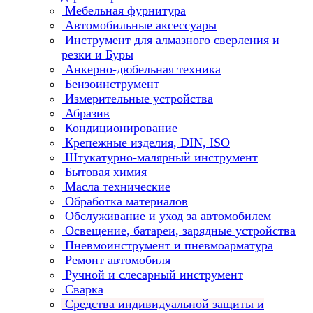
Мебельная фурнитура
Автомобильные аксессуары
Инструмент для алмазного сверления и
резки и Буры
Анкерно-дюбельная техника
Бензоинструмент
Измерительные устройства
Абразив
Кондиционирование
Крепежные изделия, DIN, ISO
Штукатурно-малярный инструмент
Бытовая химия
Масла технические
Обработка материалов
Обслуживание и уход за автомобилем
Освещение, батареи, зарядные устройства
Пневмоинструмент и пневмоарматура
Ремонт автомобиля
Ручной и слесарный инструмент
Сварка
Средства индивидуальной защиты и