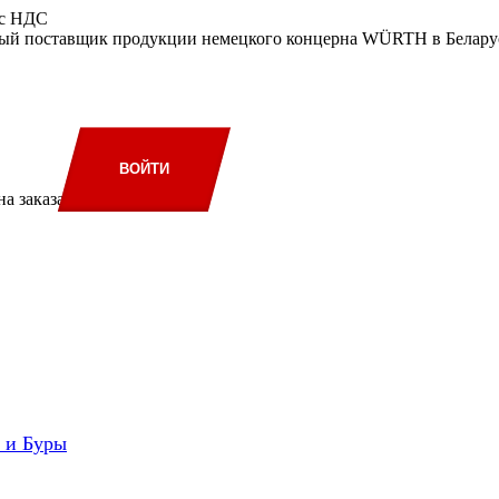
 с НДС
ый поставщик продукции немецкого концерна WÜRTH в Беларус
ВОЙТИ
а заказа
и и Буры