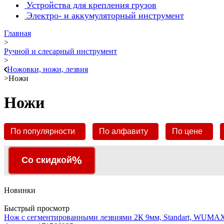
Устройства для крепления грузов
Электро- и аккумуляторный инструмент
Главная
>
Ручной и слесарный инструмент
>
Ножовки, ножи, лезвия
>
Ножи
Ножи
По популярности
По алфавиту
По цене
%
Со скидкой
Новинки
Быстрый просмотр
Нож с сегментированными лезвиями 2К 9мм, Standart, WUMA